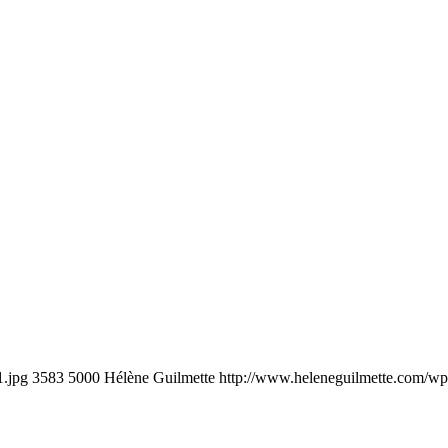
1.jpg
3583
5000
Hélène Guilmette
http://www.heleneguilmette.com/wp